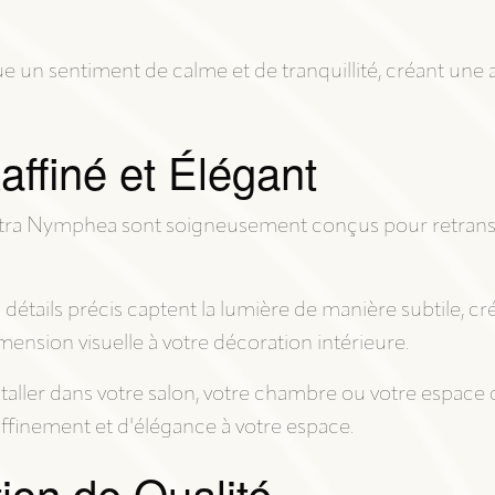
e un sentiment de calme et de tranquillité, créant une
ffiné et Élégant
ustra Nymphea sont soigneusement conçus pour retransc
s détails précis captent la lumière de manière subtile, c
ension visuelle à votre décoration intérieure.
staller dans votre salon, votre chambre ou votre espace 
ffinement et d'élégance à votre espace.
ion de Qualité