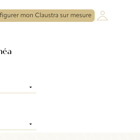
igurer mon Claustra sur mesure
héa