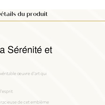
étails du produit
a Sérénité et
véritable œuvre d'art qui
'esprit.
e gracieuse de cet emblème