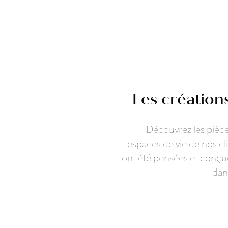
Les création
Découvrez les pièce
espaces de vie de nos cl
ont été pensées et conçues
dans