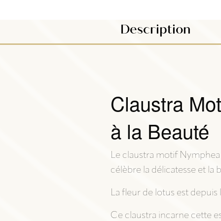
Description
Claustra Mot
à la Beauté
Le claustra motif Nymphea e
célèbre la délicatesse et la 
La fleur de lotus est depuis 
Ce claustra incarne cette 