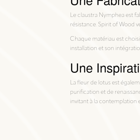
DÉCORATION INTÉRIEURE
Le claustra Nymphea est fab
résistance. Spirit of Wood v
Chaque matériau est choisi av
installation et son intégra
Une Inspirati
La fleur de lotus est égale
purification et de renaiss
invitant à la contemplation et