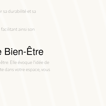
sa durabilité et sa
facilitant ainsi son
e Bien-Être
tre. Elle évoque l'idée de
te dans votre espace, vous