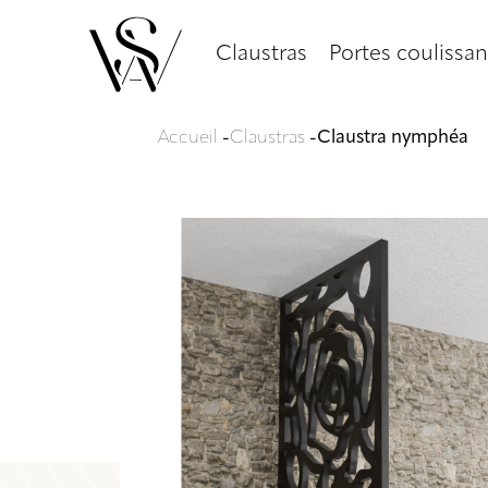
Claustras
Portes coulissan
Accueil
-
Claustras
-
Claustra nymphéa