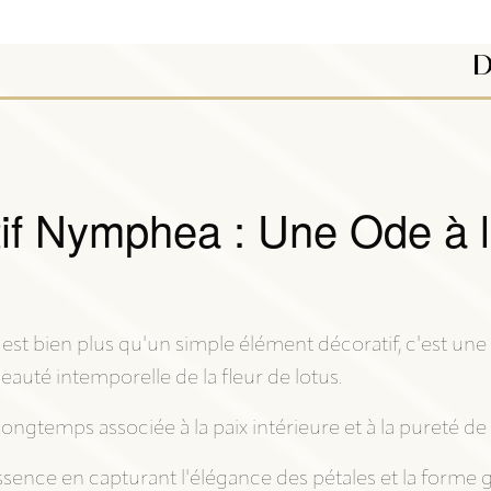
D
if Nymphea : Une Ode à l
st bien plus qu'un simple élément décoratif, c'est une 
beauté intemporelle de la fleur de lotus.
longtemps associée à la paix intérieure et à la pureté de l
essence en capturant l'élégance des pétales et la form