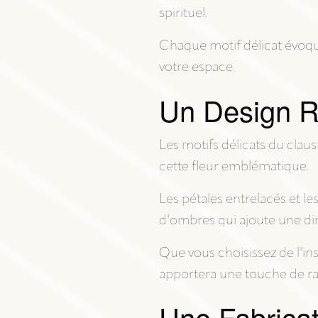
spirituel.
Chaque motif délicat évoqu
votre espace.
Un Design Ra
Les motifs délicats du cla
cette fleur emblématique.
Les pétales entrelacés et le
d'ombres qui ajoute une dim
Que vous choisissez de l'in
apportera une touche de ra
Une Fabricat