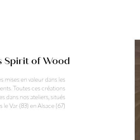
s Spirit of Wood
s mises en valeur dans les
ients. Toutes ces créations
 dans nos ateliers, situés
 le Var (83) en Alsace (67)