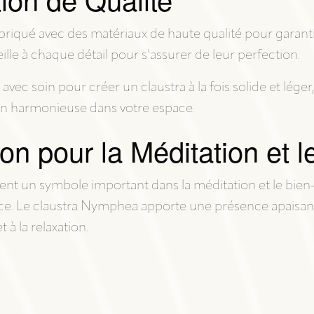
riqué avec des matériaux de haute qualité pour garantir 
eille à chaque détail pour s'assurer de leur perfection.
ec soin pour créer un claustra à la fois solide et léger, 
tion harmonieuse dans votre espace.
on pour la Méditation et l
ment un symbole important dans la méditation et le bien-ê
ance. Le claustra Nymphea apporte une présence apaisan
 à la relaxation.