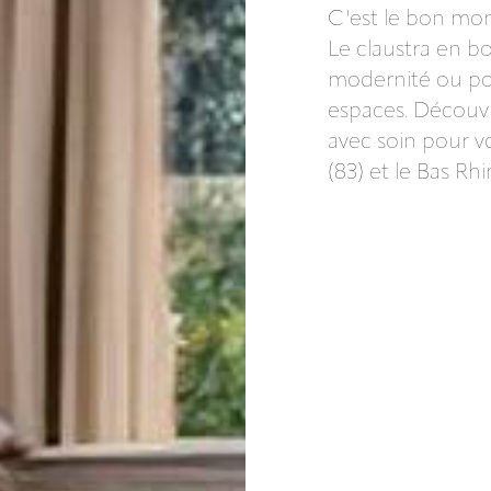
C'est le bon mom
Le claustra en b
modernité ou po
espaces. Découvr
avec soin pour vo
(83) et le Bas Rhi