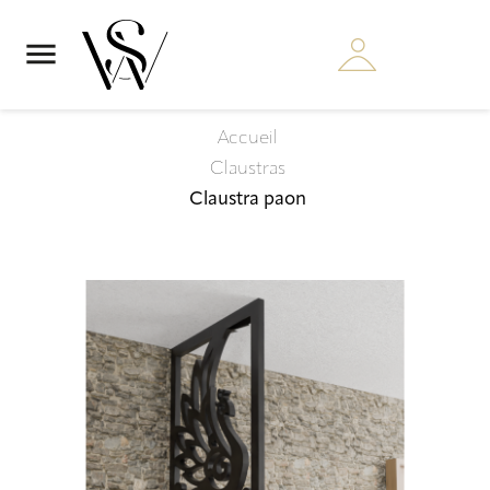

Accueil
Claustras
Claustra paon