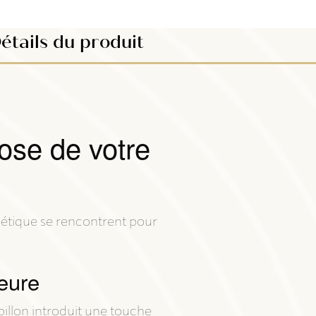
étails du produit
hose de votre
thétique se rencontrent pour
ieure
apillon introduit une touche