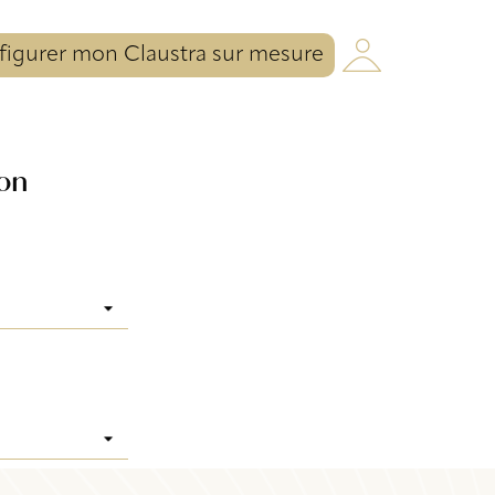
igurer mon Claustra sur mesure
lon