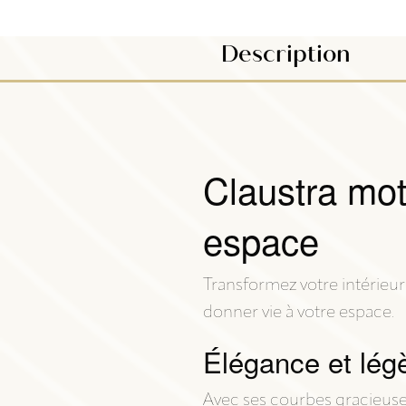
Description
Claustra mot
espace
Transformez votre intérieur 
donner vie à votre espace.
Élégance et légè
Avec ses courbes gracieuses 