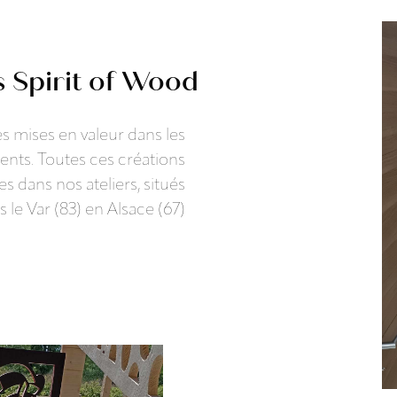
s Spirit of Wood
s mises en valeur dans les
ients. Toutes ces créations
 dans nos ateliers, situés
 le Var (83) en Alsace (67)