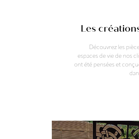
Les création
Découvrez les pièce
espaces de vie de nos cl
ont été pensées et conçues
dans