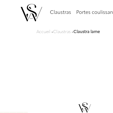
Claustras
Portes coulissan
Accueil
-
Claustras
-
Claustra lame