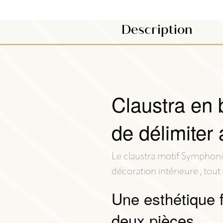
Description
Claustra en 
de délimiter
Le claustra motif Symphoni
décoration intérieure , tout
Une esthétique 
deux pièces