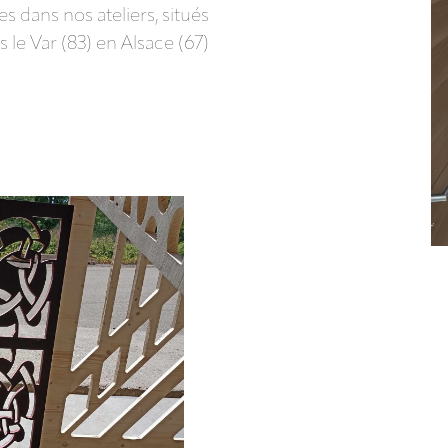
 dans nos ateliers, situés
 le Var (83) en Alsace (67)