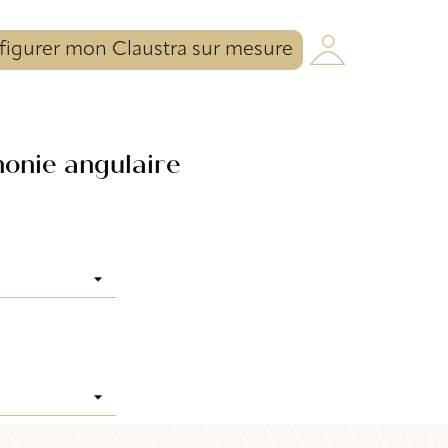
igurer mon Claustra sur mesure
onie angulaire