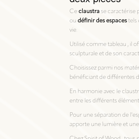
DÉCORATION INTÉRIEURE
Ce
claustra
se caractérise 
ou
définir des espaces
tels 
vie.
Utilisé comme tableau , il o
sculpturale et de son caract
Choisissez parmi nos matéria
bénéficiant de différentes 
En harmonie avec le claust
entre les différents élément
Pour une séparation de l'esp
apporte une lumière et une 
Chez Spirit of Wood , tous n