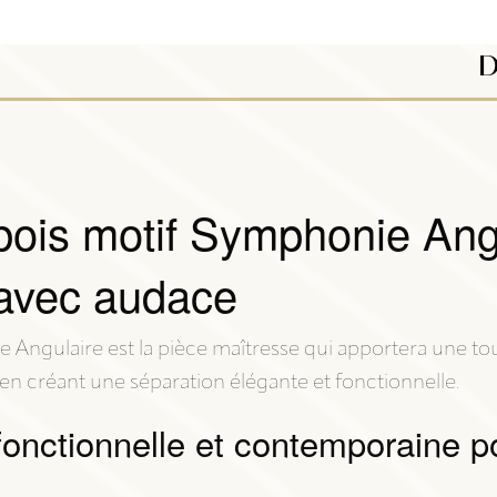
D
bois motif Symphonie Angul
 avec audace
e Angulaire est la pièce maîtresse qui apportera une t
 en créant une séparation élégante et fonctionnelle.
fonctionnelle et contemporaine p