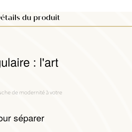
étails du produit
aire : l'art
ouche de modernité à votre
our séparer