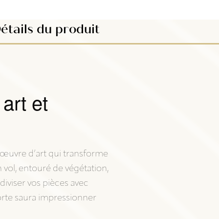
étails du produit
 art et
e œuvre d’art qui transforme
 vol, entouré de végétation,
diviser vos pièces avec
orte saura impressionner