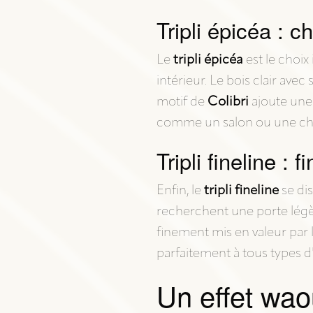
Tripli épicéa : c
Le
tripli épicéa
est le choix
intérieur. Le bois clair ave
motif de
Colibri
ajoute une 
comme un salon ou une c
Tripli fineline : 
Enfin, le
tripli fineline
se dis
recherchent une porte légère
finement mis en valeur par l
parfaitement à tous types d'
Un effet wao