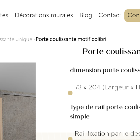
tes
Décorations murales
Blog
Contact
Conf
issante unique
-
Porte coulissante motif colibri
Porte coulissan
dimension porte coulis
Type de rail porte couli
simple