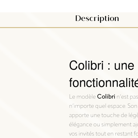
Description
Colibri : une
fonctionnalit
Le modèle
Colibri
n’est pa
n’importe quel espace. Son
apporte une touche de légèr
élégance ou simplement ajo
vos invités tout en restant f