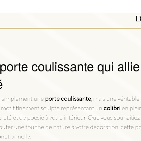
D
 porte coulissante qui allie
é
s simplement une
porte coulissante
, mais une véritabl
 motif finement sculpté représentant un
colibri
en plein
eté et de poésie à votre intérieur. Que vous souhaitiez 
uter une touche de nature à votre décoration, cette p
onctionnelle.