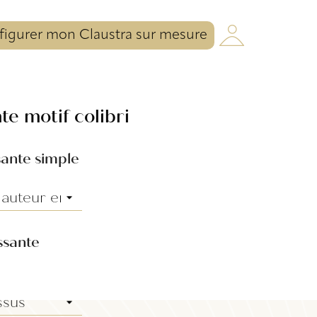
igurer mon Claustra sur mesure
te motif colibri
sante simple
ssante