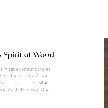
s Spirit of Wood
s mises en valeur dans les
ients. Toutes ces créations
 dans nos ateliers, situés
 le Var (83) en Alsace (67)