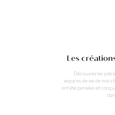
Les création
Découvrez les pièce
espaces de vie de nos cl
ont été pensées et conçues
dans