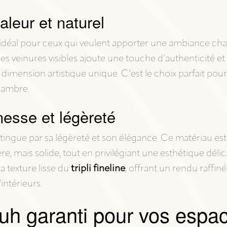
haleur et naturel
 idéal pour ceux qui veulent apporter une ambiance chal
c ses veinures visibles ajoute une touche d’authenticité e
dimension artistique unique. C'est le choix parfait pou
hambre.
finesse et légèreté
tingue par sa légèreté et son élégance. Ce matériau est
, mais solide, tout en privilégiant une esthétique délic
a texture lisse du
tripli fineline
, offrant un rendu raffi
intérieurs.
uh garanti pour vos espac