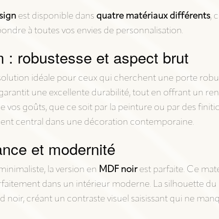
sign
est disponible dans
quatre matériaux différents
, 
ondre à toutes vos envies de personnalisation.
: robustesse et aspect brut
 solution idéale pour ceux qui cherchent une porte robu
 garantit une excellente durabilité, tout en offrant un 
 vos goûts, que ce soit par la peinture ou par des finiti
ment central dans une décoration contemporaine.
ance et modernité
minimaliste, la version en
MDF noir
est parfaite. Ce mat
arfaitement dans un intérieur moderne. La silhouette du
noir, créant un contraste visuel saisissant qui ne manq