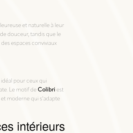
eureuse et naturelle à leur
t de douceur, tandis que le
r des espaces conviviaux
 idéal pour ceux qui
ate. Le motif de
Colibri
est
né et moderne qui s'adapte
es intérieurs