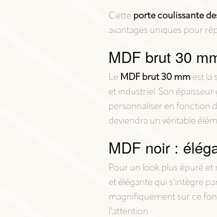
Cette
porte coulissante de
avantages uniques pour rép
MDF brut 30 mm 
Le
MDF brut 30 mm
est la
et industriel. Son épaisseur
personnaliser en fonction de
deviendra un véritable élé
MDF noir : élég
Pour un look plus épuré et 
et élégante qui s’intègre p
magnifiquement sur ce fond 
l'attention.