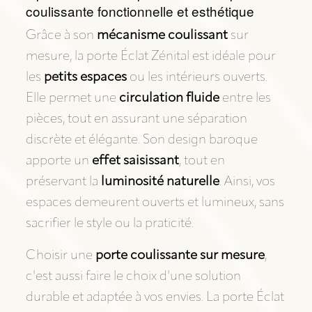
coulissante fonctionnelle et esthétique
Grâce à son
mécanisme coulissant
sur
mesure, la porte Éclat Zénital est idéale pour
les
petits espaces
ou les intérieurs ouverts.
Elle permet une
circulation fluide
entre les
pièces, tout en assurant une séparation
discrète et élégante. Son design baroque
apporte un
effet saisissant
, tout en
préservant la
luminosité naturelle
. Ainsi, vos
espaces demeurent ouverts et lumineux, sans
sacrifier le style ou la praticité.
Choisir une
porte coulissante sur mesure
,
c'est aussi faire le choix d'une solution
durable et adaptée à vos envies. La porte Éclat