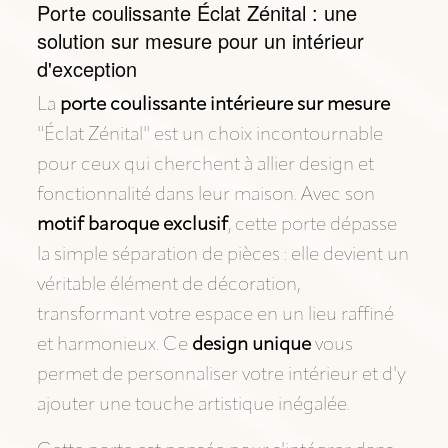
Porte coulissante Éclat Zénital : une
solution sur mesure pour un intérieur
d'exception
La
porte coulissante intérieure sur mesure
"Éclat Zénital" est un choix incontournable
pour ceux qui cherchent à allier design et
fonctionnalité dans leur maison. Avec son
motif baroque exclusif
, cette porte dépasse
la simple séparation de pièces : elle devient un
véritable élément de décoration,
transformant votre espace en un lieu raffiné
et harmonieux. Ce
design unique
vous
permet de personnaliser votre intérieur et d'y
ajouter une touche artistique inégalée.