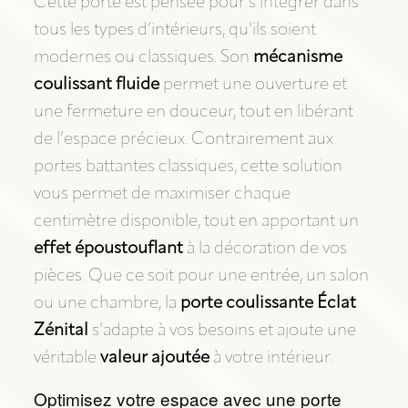
Cette porte est pensée pour s'intégrer dans
tous les types d’intérieurs, qu'ils soient
modernes ou classiques. Son
mécanisme
coulissant fluide
permet une ouverture et
une fermeture en douceur, tout en libérant
de l’espace précieux. Contrairement aux
portes battantes classiques, cette solution
vous permet de maximiser chaque
centimètre disponible, tout en apportant un
effet époustouflant
à la décoration de vos
pièces. Que ce soit pour une entrée, un salon
ou une chambre, la
porte coulissante Éclat
Zénital
s'adapte à vos besoins et ajoute une
véritable
valeur ajoutée
à votre intérieur.
Optimisez votre espace avec une porte