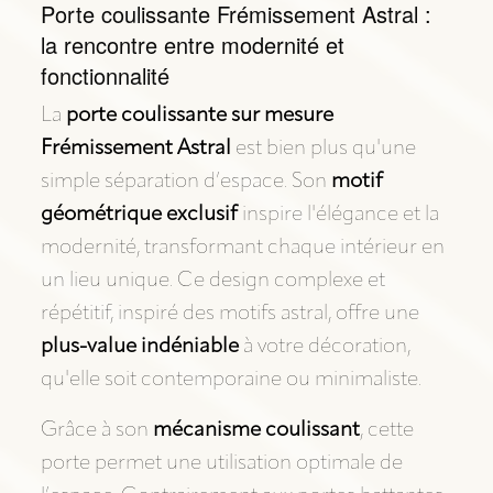
Porte coulissante Frémissement Astral :
la rencontre entre modernité et
fonctionnalité
La
porte coulissante sur mesure
Frémissement Astral
est bien plus qu'une
simple séparation d’espace. Son
motif
géométrique exclusif
inspire l'élégance et la
modernité, transformant chaque intérieur en
un lieu unique. Ce design complexe et
répétitif, inspiré des motifs astral, offre une
plus-value indéniable
à votre décoration,
qu'elle soit contemporaine ou minimaliste.
Grâce à son
mécanisme coulissant
, cette
porte permet une utilisation optimale de