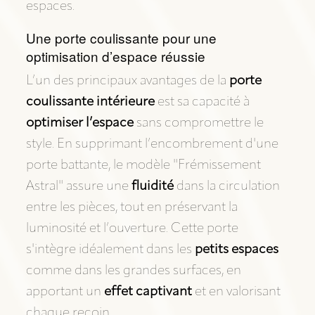
espaces.
Une porte coulissante pour une
optimisation d’espace réussie
L’un des principaux avantages de la
porte
coulissante intérieure
est sa capacité à
optimiser l’espace
sans compromettre le
style. En supprimant l’encombrement d'une
porte battante, le modèle "Frémissement
Astral" assure une
fluidité
dans la circulation
entre les pièces, tout en préservant la
luminosité et l’ouverture. Cette porte
s'intègre idéalement dans les
petits espaces
comme dans les grandes surfaces, en
apportant un
effet captivant
et en valorisant
chaque recoin.