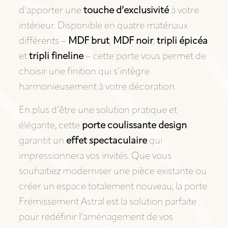
d’apporter une
touche d’exclusivité
à votre
intérieur. Disponible en quatre matériaux
différents –
MDF brut
,
MDF noir
,
tripli épicéa
et
tripli fineline
– cette porte vous permet de
choisir une finition qui s’intègre
harmonieusement à votre décoration.
En plus d’être une solution pratique et
élégante, cette
porte coulissante design
garantit un
effet spectaculaire
qui
impressionnera vos invités. Que vous
souhaitiez moderniser une pièce existante ou
créer un espace totalement nouveau, la porte
Frémissement Astral est la solution parfaite
pour redéfinir l’aménagement de vos