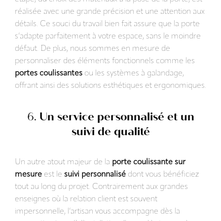
réalisée avec une grande précision et une attention aux
détails. Ce souci du travail bien fait assure que la porte
s’adapte parfaitement à votre espace, sans le moindre
défaut. De plus, nous sommes en mesure de
personnaliser des éléments fonctionnels comme les
portes coulissantes
ou les systèmes à galandage,
offrant ainsi des solutions esthétiques et ergonomiques.
6.
Un service personnalisé et un
suivi de qualité
Un autre atout majeur de la
porte coulissante sur
mesure
est le
suivi personnalisé
dont vous bénéficiez
tout au long du projet. Contrairement aux grandes
enseignes où la relation client est souvent
impersonnelle, l’artisan vous accompagne dès la