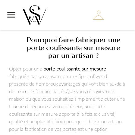

Pourquoi faire fabriquer une
porte coulissante sur mesure
par un artisan ?
Opter pour une
porte coulissante sur mesure
fabriquée par un artisan comme Spirit of wood
présente de nombreux avantages qui vont bien au-delà
de la simple fonctionnalité. Que vous rénoviez une
maison ou que vous souhaitiez simplement ajouter une
touche d'élégance à votre intérieur, une porte
coulissante sur mesure apporte à la fois exclusivité,
qualité et adaptabilité. Voici pourquoi choisir un artisan
pour la fabrication de vos portes est une option