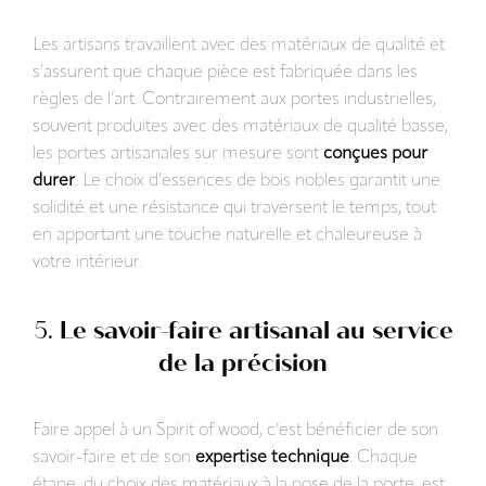
Les artisans travaillent avec des matériaux de qualité et
s’assurent que chaque pièce est fabriquée dans les
règles de l’art. Contrairement aux portes industrielles,
souvent produites avec des matériaux de qualité basse,
les portes artisanales sur mesure sont
conçues pour
durer
. Le choix d’essences de bois nobles garantit une
solidité et une résistance qui traversent le temps, tout
en apportant une touche naturelle et chaleureuse à
votre intérieur.
5.
Le savoir-faire artisanal au service
de la précision
Faire appel à un Spirit of wood, c’est bénéficier de son
savoir-faire et de son
expertise technique
. Chaque
étape, du choix des matériaux à la pose de la porte, est