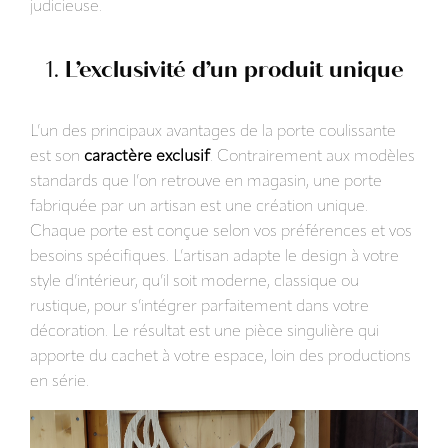
judicieuse.
1.
L’exclusivité d’un produit unique
L’un des principaux avantages de la porte coulissante
est son
caractère exclusif
. Contrairement aux modèles
standards que l’on retrouve en magasin, une porte
fabriquée par un artisan est une création unique.
Chaque porte est conçue selon vos préférences et vos
besoins spécifiques. L’artisan adapte le design à votre
style d’intérieur, qu’il soit moderne, classique ou
rustique, pour s’intégrer parfaitement dans votre
décoration. Le résultat est une pièce singulière qui
apporte du cachet à votre espace, loin des productions
en série.