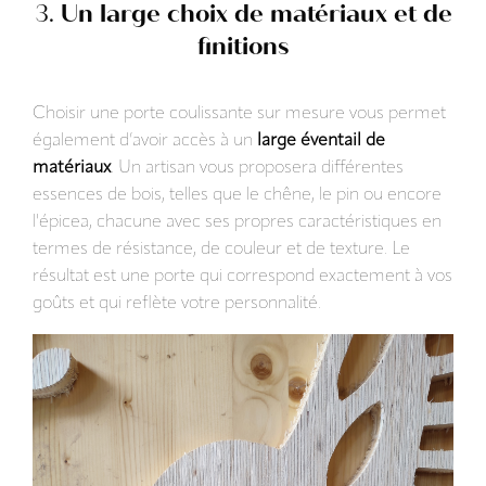
3.
Un large choix de matériaux et de
finitions
Choisir une porte coulissante sur mesure vous permet
également d’avoir accès à un
large éventail de
matériaux
. Un artisan vous proposera différentes
essences de bois, telles que le chêne, le pin ou encore
l'épicea, chacune avec ses propres caractéristiques en
termes de résistance, de couleur et de texture. Le
résultat est une porte qui correspond exactement à vos
goûts et qui reflète votre personnalité.