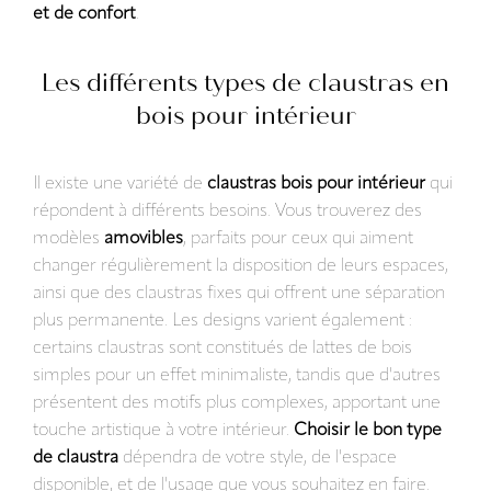
et de confort
.
Les différents types de claustras en
bois pour intérieur
Il existe une variété de
claustras bois pour intérieur
qui
répondent à différents besoins. Vous trouverez des
modèles
amovibles
, parfaits pour ceux qui aiment
changer régulièrement la disposition de leurs espaces,
ainsi que des claustras fixes qui offrent une séparation
plus permanente. Les designs varient également :
certains claustras sont constitués de lattes de bois
simples pour un effet minimaliste, tandis que d'autres
présentent des motifs plus complexes, apportant une
touche artistique à votre intérieur.
Choisir le bon type
de claustra
dépendra de votre style, de l'espace
disponible, et de l'usage que vous souhaitez en faire.