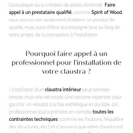
l'acoustique ou la création de zones d'intimité.
Faire
appel à un prestataire qualifié
, comme
Spirit of Wood
,
vous assure non seulement d'obtenir un produit de
qualité, mais aussi d'être accompagné tout au long de
votre projet, de la conception à l'installation.
Pourquoi faire appel à un
professionnel pour l'installation de
votre claustra ?
L'installation d'un
claustra intérieur
peut sembler
simple, mais elle nécessite une certaine expertise pour
garantir un résultat à la fois esthétique et durable. Un
professionnel saura prendre en compte
toutes les
contraintes techniques
(comme les fixations, l'équilibre
des structures, etc.) et s'assurera que votre claustra est