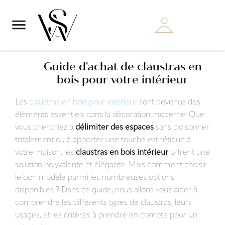

Guide d'achat de claustras en
bois pour votre intérieur
Les
claustras en bois pour intérieur
sont devenus des
éléments essentiels dans la décoration moderne. Que
vous cherchiez à
délimiter des espaces
sans cloisonner
totalement ou à apporter une touche esthétique à
votre maison, les
claustras en bois intérieur
offrent une
solution polyvalente et élégante. Mais comment choisir
le bon modèle parmi les nombreuses options
disponibles ? Dans ce guide, nous allons vous aider à
comprendre les différents types de claustras, leurs
usages, et les critères à prendre en compte pour un