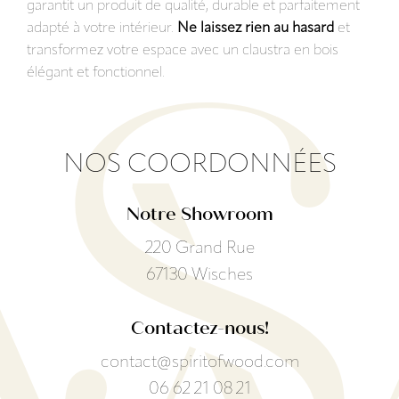
garantit un produit de qualité, durable et parfaitement
adapté à votre intérieur.
Ne laissez rien au hasard
et
transformez votre espace avec un claustra en bois
élégant et fonctionnel.
NOS COORDONNÉES
Notre Showroom
220 Grand Rue
67130 Wisches
Contactez-nous!
contact@spiritofwood.com
06 62 21 08 21