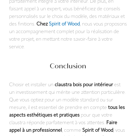
parfaitement intégré à votre intérieur. De plus, en
faisant appel à un expert, vous bénéficiez de conseils
personnalisés sur le choix du modèle, des matériaux et
des finitions.
Chez
Spirit of Wood
, nous vous proposons
un accompagnement complet pour la réalisation de
votre projet, en mettant notre savoir-faire à votre
service.
Conclusion
Choisir et installer un
claustra bois pour intérieur
est
un investissement qui mérite une attention particulière.
Que vous optiez pour un modèle standard ou sur
mesure, il est essentiel de prendre en compte
tous les
aspects esthétiques et pratiques
pour que votre
claustra réponde parfaitement à vos attentes.
Faire
appel à un professionnel
, comme
Spirit of Wood
, vous