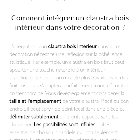
Comment intégrer un claustra bois
intérieur dans votre décoration ?
L'intégration d'un
claustra bois intérieur
dans votre
décoration nécessite une réflexion sur la cohérence
stylistique. Par exemple, un claustra en bois brut peut
apporter une touche naturelle à un intérieur
scandinave, tandis qu'un modèle plus travaillé avec des
finitions lisses s'adaptera parfaitement à une décoration
contemporaine. Vous devez également considérer la
taille et l'emplacement
de votre claustra. Placé au bon
endroit, il peut servir de point focal dans une pièce ou
délimiter subtilement
différents espaces sans les
cloisonner.
Les possibilités sont infinies
et il est
essentiel de choisir un modèle qui non seulement