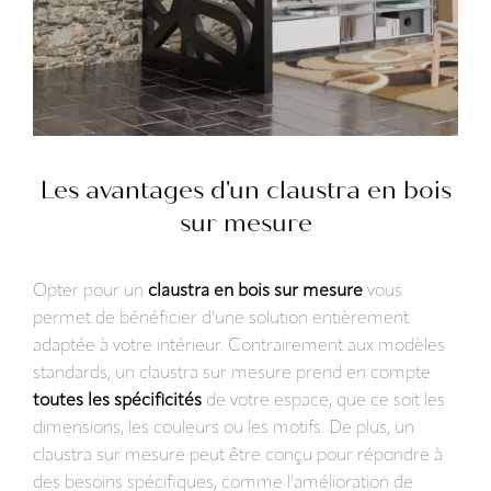
Les avantages d'un claustra en bois
sur mesure
Opter pour un
claustra en bois sur mesure
vous
permet de bénéficier d'une solution entièrement
adaptée à votre intérieur. Contrairement aux modèles
standards, un claustra sur mesure prend en compte
toutes les spécificités
de votre espace, que ce soit les
dimensions, les couleurs ou les motifs. De plus, un
claustra sur mesure peut être conçu pour répondre à
des besoins spécifiques, comme l'amélioration de