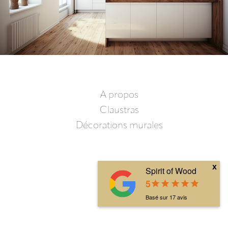
A propos
Claustras
Décorations murales
x
Spirit of Wood
5
star
star
star
star
star
Basé sur
17
avis