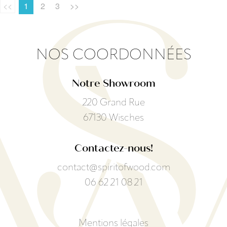
<<
1
2
3
>>
NOS COORDONNÉES
Notre Showroom
220 Grand Rue
67130 Wisches
Contactez-nous!
contact@spiritofwood.com
06 62 21 08 21
Mentions légales