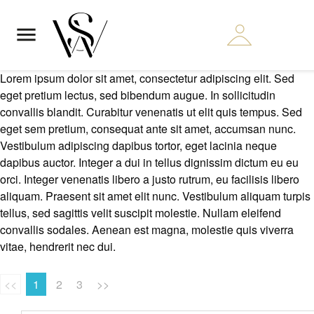

Lorem ipsum dolor sit amet, consectetur adipiscing elit. Sed
eget pretium lectus, sed bibendum augue. In sollicitudin
convallis blandit. Curabitur venenatis ut elit quis tempus. Sed
eget sem pretium, consequat ante sit amet, accumsan nunc.
Vestibulum adipiscing dapibus tortor, eget lacinia neque
dapibus auctor. Integer a dui in tellus dignissim dictum eu eu
orci. Integer venenatis libero a justo rutrum, eu facilisis libero
aliquam. Praesent sit amet elit nunc. Vestibulum aliquam turpis
tellus, sed sagittis velit suscipit molestie. Nullam eleifend
convallis sodales. Aenean est magna, molestie quis viverra
vitae, hendrerit nec dui.
<<
1
2
3
>>