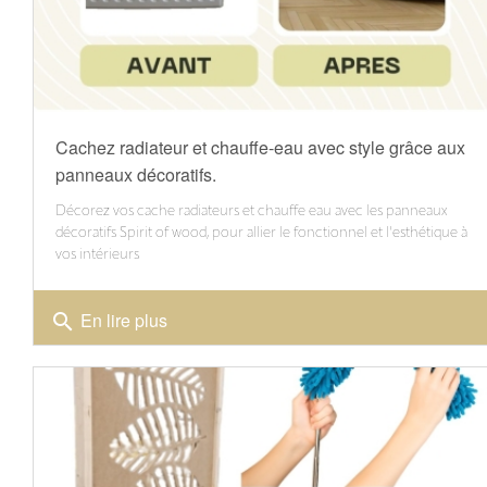
Cachez radiateur et chauffe-eau avec style grâce aux
panneaux décoratifs.
Décorez vos cache radiateurs et chauffe eau avec les panneaux
décoratifs Spirit of wood, pour allier le fonctionnel et l'esthétique à
vos intérieurs
En lire plus
search