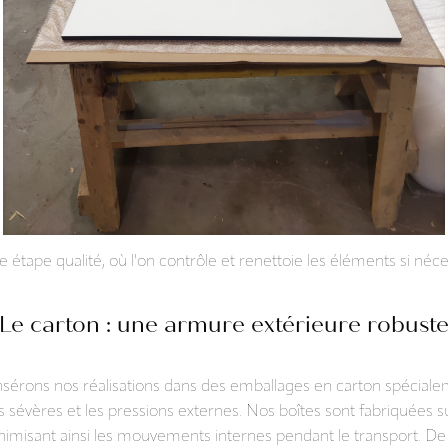
étape qualité, où l'on contrôle et renettoie les éléments si néce
Le carton : une armure extérieure robust
s insérons nos réalisations dans des emballages en carton spéciale
us sévères et les pressions externes. Nos boîtes sont fabriquées
nimisant ainsi les mouvements internes pendant le transport. De 