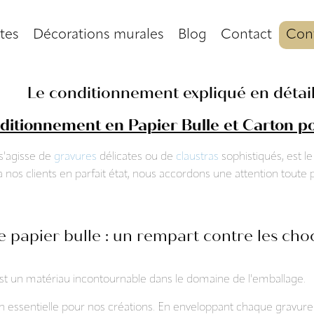
tes
Décorations murales
Blog
Contact
Conf
Le conditionnement expliqué en détai
onditionnement en Papier Bulle et Carton p
 s'agisse de
gravures
délicates ou de
claustras
sophistiqués, est le 
nos clients en parfait état, nous accordons une attention toute pa
e papier bulle : un rempart contre les cho
, est un matériau incontournable dans le domaine de l'emballage.
n essentielle pour nos créations. En enveloppant chaque gravur