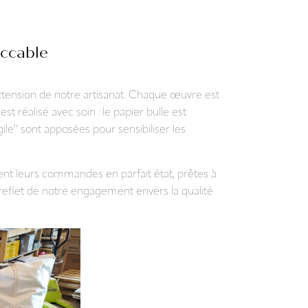
eccable
xtension de notre artisanat. Chaque œuvre est
t réalisé avec soin : le papier bulle est
ile" sont apposées pour sensibiliser les
nt leurs commandes en parfait état, prêtes à
reflet de notre engagement envers la qualité