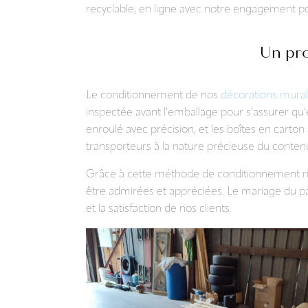
recyclable, en ligne avec notre engagement po
Un pro
Le conditionnement de nos
décorations mura
inspectée avant l'emballage pour s'assurer qu'el
enroulé avec précision, et les boîtes en carton
transporteurs à la nature précieuse du conten
Grâce à cette méthode de conditionnement rig
être admirées et appréciées. Le mariage du pa
et la satisfaction de nos clients.