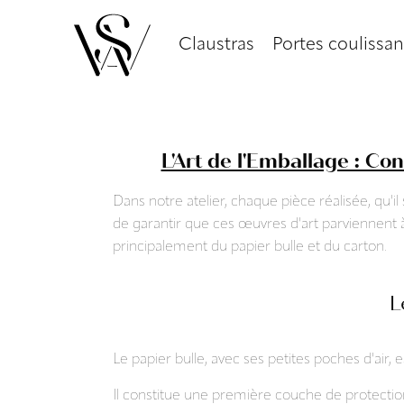
Claustras
Portes coulissan
L'Art de l'Emballage : C
Dans notre atelier, chaque pièce réalisée, qu'il
de garantir que ces œuvres d'art parviennent à 
principalement du papier bulle et du carton.
L
Le papier bulle, avec ses petites poches d'air
Il constitue une première couche de protectio