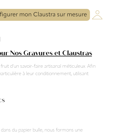
igurer mon Claustra sur mesure
l
our Nos Gravures et Claustras
fruit d'un savoir-faire artisanal méticuleux. Afin
rticulière à leur conditionnement, utilisant
cs
e dans du papier bulle, nous formons une