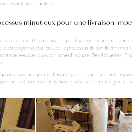
ur des pratiques durables.
cessus minutieux pour une livraison imp
les
et
claustras
n'est pas une simple étape logistique, mais une e
le est en parfait état. Ensuite, le processus de conditionnement es
 sont scellées avec du ruban adhésif robuste. Des étiquettes "Frag
u.
oureuse, nous sommes fiers de garantir que nos clients reçoive
pier bulle et du carton dans notre processus d'emballage est le 