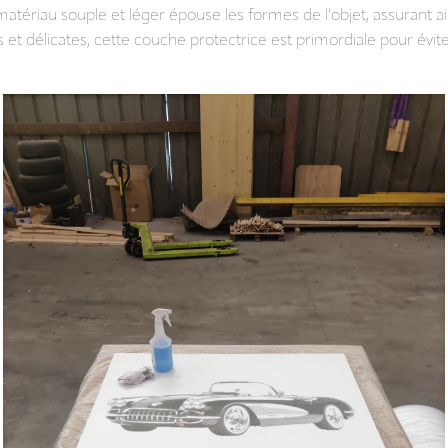
 matériau souple et léger épouse les formes de l'objet, assurant 
s et délicates, cette couche protectrice est primordiale pour évit